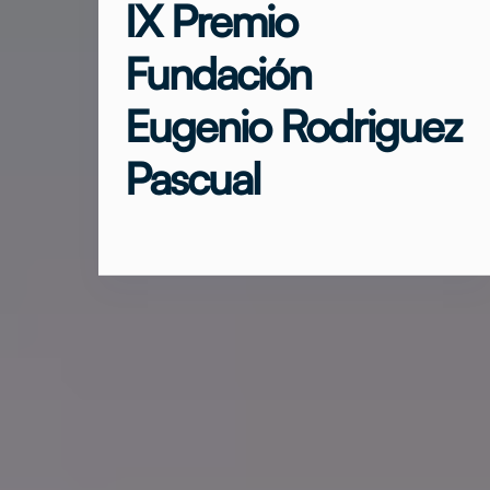
IX Premio
Fundación
Eugenio Rodriguez
Pascual