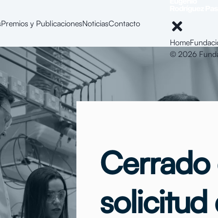
s
Premios y Publicaciones
Noticias
Contacto
Home
Fundaci
© 2026 Fundac
Cerrado e
solicitud