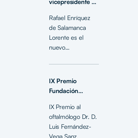
vicepresidente de
la Fundación
Rafael Enríquez
Eugenio
de Salamanca
Rodríguez
Lorente es el
Pascual
nuevo
vicepresidente de
la Fundación
Eugenio
IX Premio
Rodriguez Pascual
Fundación
Eugenio
IX Premio al
Rodriguez
oftalmólogo Dr. D.
Pascual
Luis Fernández-
Vega Sanz.